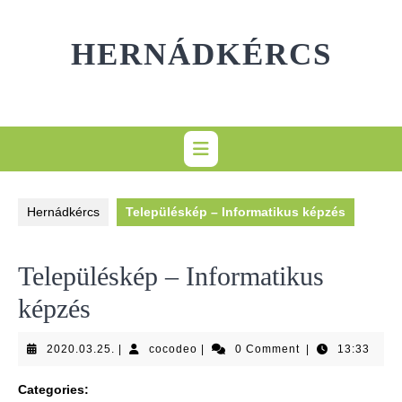
Skip
to
HERNÁDKÉRCS
content
Hernádkércs
Településkép – Informatikus képzés
Településkép – Informatikus
képzés
2020.03.25.
cocodeo
2020.03.25.
|
cocodeo
|
0 Comment
|
13:33
Categories: