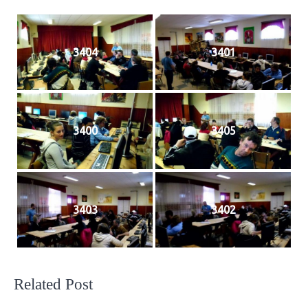
3404
3401
3400
3405
3403
3402
Related Post