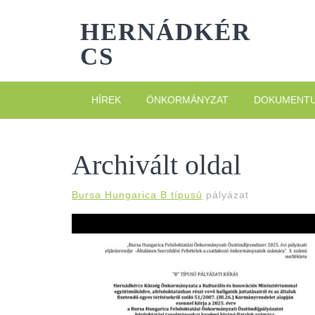
Skip
to
HERNÁDKÉR
content
CS
HÍREK
ÖNKORMÁNYZAT
DOKUMENT
Archivált oldal
Bursa Hungarica B típusú
pályázat