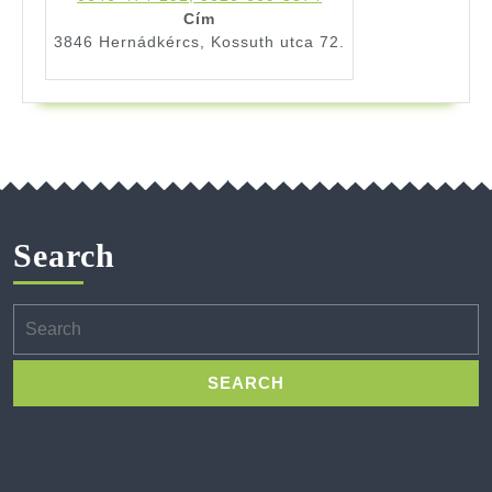
Cím
3846 Hernádkércs, Kossuth utca 72.
Search
Search
for: