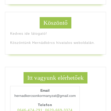
Köszöntő
Kedves ide látogató!
Köszöntünk Hernádkércs hivatalos weboldalán.
Itt vagyunk elérhetőek
Email
hernadkercsonkormanyzat@gmail.com
Telefon
0646-474-291; 0620-669-3374