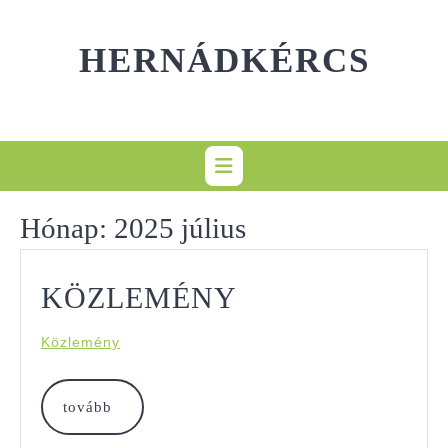
Skip
to
HERNÁDKÉRCS
content
Hónap:
2025 július
KÖZLEMÉNY
KÖZLEMÉNY
Közlemény
tovább
tovább