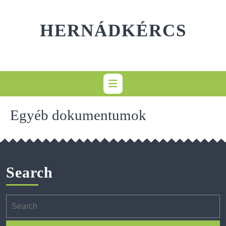
Skip
to
HERNÁDKÉRCS
content
Egyéb dokumentumok
Search
Search
for: