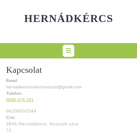
Skip
to
HERNÁDKÉRCS
content
Kapcsolat
Email
hernadkercsonkormanyzat@gmail.com
Telefon
0646-474-291
06206693344
Cím
3846 Hernádkércs, Kossuth utca
72.