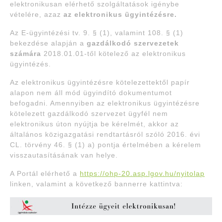
elektronikusan elérhető szolgáltatások igénybe
vételére, azaz
az elektronikus ügyintézésre.
Az E-ügyintézési tv. 9. § (1), valamint 108. § (1)
bekezdése alapján a
gazdálkodó szervezetek
számára
2018.01.01-től kötelező az elektronikus
ügyintézés.
Az elektronikus ügyintézésre kötelezettektől papír
alapon nem áll mód ügyindító dokumentumot
befogadni. Amennyiben az elektronikus ügyintézésre
kötelezett gazdálkodó szervezet ügyfél nem
elektronikus úton nyújtja be kérelmét, akkor az
általános közigazgatási rendtartásról szóló 2016. évi
CL. törvény 46. § (1) a) pontja értelmében a kérelem
visszautasításának van helye.
A Portál elérhető a
https://ohp-20.asp.lgov.hu/nyitolap
linken, valamint a következő bannerre kattintva: