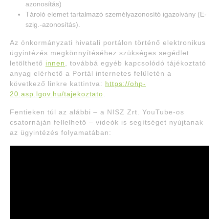
azonosítás)
Tároló elemet tartalmazó személyazonosító igazolvány (E-
szig.-azonosítás).
Az önkormányzati hivatali portálon történő elektronikus
ügyintézés megkönnyítéséhez szükséges segédlet
letölthető
innen
, továbbá egyéb kapcsolódó tájékoztató
anyag elérhető a Portál internetes felületén a
következő linkre kattintva:
https://ohp-
20.asp.lgov.hu/tajekoztato
.
Fentieken túl az alábbi – a NISZ Zrt. YouTube-os
csatornáján fellelhető – videók is segítséget nyújtanak
az ügyintézés folyamatában: