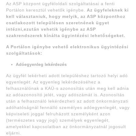
Az ASP központ ügyféloldali szolgáltatásai a fenti
Portálon keresztül vehetők igénybe.
Az ügyfeleknek ki
kell választaniuk, hogy melyik, az ASP központhoz
csatlakozott településen szeretnének ügyet
intézni,
ezután vehetik igénybe az ASP
szakrendszerek kínálta ügyintézési lehetőségeket.
A Portálon igénybe vehető elektronikus ügyintézési
szolgáltatások:
Adóegyenleg lekérdezés
Az ügyfél lekérheti adott településhez tartozó helyi adó
egyenlegét. Az egyenleg lekérdezéséhez a
felhasználónak a KAÜ-s azonosítás után meg kell adnia
az adóazonosító jelét, vagy adószámát is. Azonosítás
után a felhasználó lekérdezheti az adott önkormányzati
adóhatóságnál fennálló személyes adóegyenlegét, vagy
képviseleti joggal felruházott személyként azon
(természetes vagy jogi) személyek egyenlegét,
amelyekkel kapcsolatban az önkormányzatnál jogosult
eljárni.