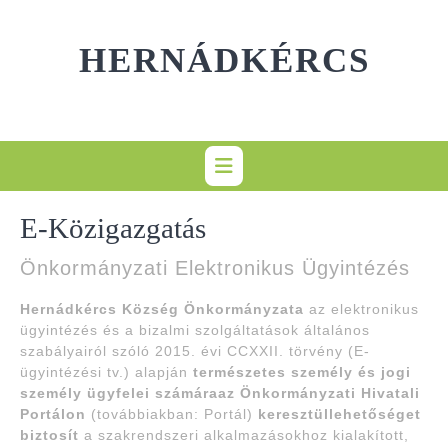
Skip
to
HERNÁDKÉRCS
content
E-Közigazgatás
Önkormányzati Elektronikus Ügyintézés
Hernádkércs Község Önkormányzata
az elektronikus
ügyintézés és a bizalmi szolgáltatások általános
szabályairól szóló 2015. évi CCXXII. törvény (E-
ügyintézési tv.) alapján
természetes személy és jogi
személy ügyfelei számára
az Önkormányzati Hivatali
Portálon
(továbbiakban: Portál)
keresztül
lehetőséget
biztosít
a szakrendszeri alkalmazásokhoz kialakított,