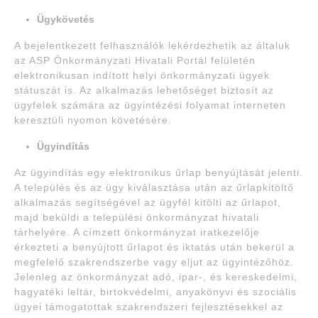
Ügykövetés
A bejelentkezett felhasználók lekérdezhetik az általuk
az ASP Önkormányzati Hivatali Portál felületén
elektronikusan indított helyi önkormányzati ügyek
státuszát is. Az alkalmazás lehetőséget biztosít az
ügyfelek számára az ügyintézési folyamat interneten
keresztüli nyomon követésére.
Ügyindítás
Az ügyindítás egy elektronikus űrlap benyújtását jelenti.
A település és az ügy kiválasztása után az űrlapkitöltő
alkalmazás segítségével az ügyfél kitölti az űrlapot,
majd beküldi a települési önkormányzat hivatali
tárhelyére. A címzett önkormányzat iratkezelője
érkezteti a benyújtott űrlapot és iktatás után bekerül a
megfelelő szakrendszerbe vagy eljut az ügyintézőhöz.
Jelenleg az önkormányzat adó, ipar-, és kereskedelmi,
hagyatéki leltár, birtokvédelmi, anyakönyvi és szociális
ügyei támogatottak szakrendszeri fejlesztésekkel az