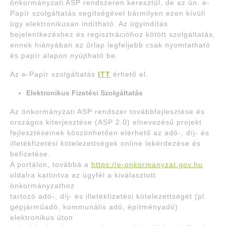
önkormányzati ASP rendszeren keresztül, de az ún. e-
Papír szolgáltatás segítségével bármilyen ezen kívüli
ügy elektronikusan indítható. Az ügyindítás
bejelentkezéshez és regisztrációhoz kötött szolgáltatás,
ennek hiányában az űrlap legfeljebb csak nyomtatható
és papír alapon nyújtható be.
Az e-Papír szolgáltatás
ITT
érhető el.
Elektronikus Fizetési Szolgáltatás
Az önkormányzati ASP rendszer továbbfejlesztése és
országos kiterjesztése (ASP 2.0) elnevezésű projekt
fejlesztéseinek köszönhetően elérhető az adó-, díj- és
illetékfizetési kötelezettségek online lekérdezése és
befizetése.
A portálon, továbbá a
https://e-onkormanyzat.gov.hu
oldalra kattintva az ügyfél a kiválasztott
önkormányzathoz
tartozó adó-, díj- és illetékfizetési kötelezettségét (pl.
gépjárműadó, kommunális adó, építményadó)
elektronikus úton