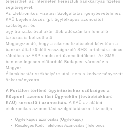
teljesítheti az interneten keresztüli bankkártyás fizetés
segítségével.
Az Elektronikus Fizetési Szolgáltatás igénybevételéhez
KAÜ bejelentkezés (pl. ügyfélkapus azonosító)
szükséges, és
egy tranzakcióval akár több adószámlán fennálló
tartozás is befizethető.
Megjegyzendő, hogy a sikeres fizetéseket követően a
bankok által küldött visszaigazoló SMS tartalmára nincs
ráhatása az ASP rendszert üzemeltetőknek. Az SMS-
ben esetlegesen előforduló Budapest városnév a
Magyar
Államkincstár székhelyére utal, nem a kedvezményezett
önkormányzatra.
A Portálon történő ügyintézéshez szükséges
a
Központi azonosítási Ügynökön (továbbiakban:
KAÜ) keresztüli azonosítás.
A KAÜ az alábbi
elektronikus azonosítási szolgáltatásokat biztosítja:
Ügyfélkapus azonosítás (Ügyfélkapu)
Részleges Kódú Telefonos Azonosítás (Telefonos