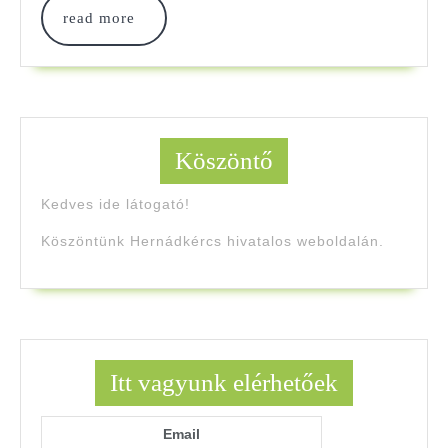
read
read more
more
Köszöntő
Kedves ide látogató!
Köszöntünk Hernádkércs hivatalos weboldalán.
Itt vagyunk elérhetőek
Email