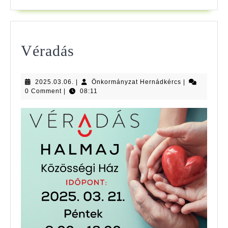
Véradás
Véradás
2025.03.06.
Önkormányzat
2025.03.06.
|
Önkormányzat Hernádkércs
|
Hernádkércs
0 Comment
|
08:11