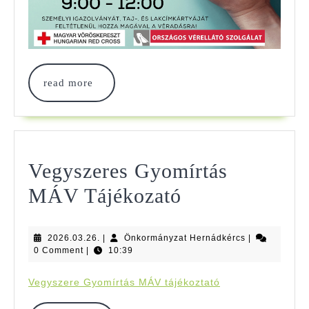
read
read more
more
Vegyszeres Gyomírtás
Vegyszeres
MÁV Tájékozató
Gyomírtás
2026.03.26.
Önkormányzat
2026.03.26.
|
Önkormányzat Hernádkércs
MÁV
|
Hernádkércs
0 Comment
|
10:39
Tájékozató
Vegyszere Gyomírtás MÁV tájékoztató