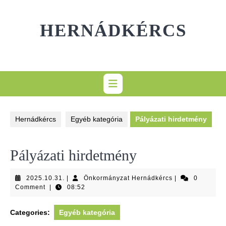
Skip
to
HERNÁDKÉRCS
content
Hernádkércs
Egyéb kategória
Pályázati hirdetmény
Pályázati hirdetmény
2025.10.31.
Önkormányzat
2025.10.31.
|
Önkormányzat Hernádkércs
|
0
Hernádkércs
Comment
|
08:52
Categories:
Egyéb kategória