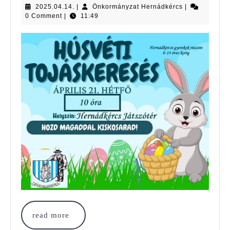
2025.04.14.
Önkormányzat
2025.04.14.
|
Önkormányzat Hernádkércs
|
Hernádkércs
0 Comment
|
11:49
read
read more
more