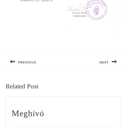
Bejegyzés
navigáció
PREVIOUS
NEXT
Previous
Next
post:
post:
Related Post
Meghívó
Meghívó