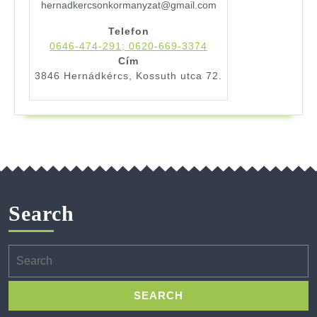
hernadkercsonkormanyzat@gmail.com
Telefon
0646-474-291; 0620-669-3374
Cím
3846 Hernádkércs, Kossuth utca 72.
Search
Search
for: