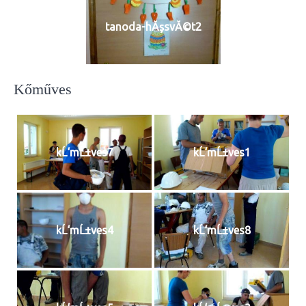
tanoda-hĂşsvĂ©t2
Kőműves
kĹ‘mĹ±ves7
kĹ‘mĹ±ves1
kĹ‘mĹ±ves4
kĹ‘mĹ±ves8