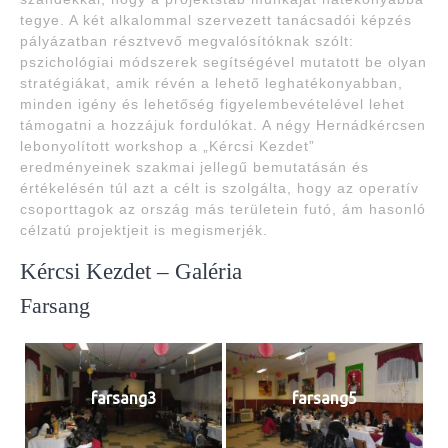
tegye. A két alkalommal szervezett tanácsadói képzés
pályázatban résztvevő megvalósítóknak szólt:
pszichológiai módszerek segítségével mutatott be olyan
stratégiákat, amik révén a lehető leghatékonyabban,
minden igény és lehetőség figyelembevételével lehet
támogatni a hozzájuk fordulókat. A négy Hernádkércsen
lebonyolított workshop a „Kércsi Kezdet”
eredményeinek szakmai jellegű bemutatásán és
értékelésén túl azt a célt is szolgálta, hogy az operatív
csoporttagok az ország más területein futó, ám hasonló
célzatú projektjeit is megismerjék.
Kércsi Kezdet – Galéria
Farsang
farsang3
farsang5