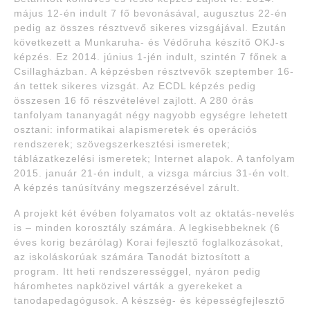
május 12-én indult 7 fő bevonásával, augusztus 22-én
pedig az összes résztvevő sikeres vizsgájával. Ezután
következett a Munkaruha- és Védőruha készítő OKJ-s
képzés. Ez 2014. június 1-jén indult, szintén 7 főnek a
Csillagházban. A képzésben résztvevők szeptember 16-
án tettek sikeres vizsgát. Az ECDL képzés pedig
összesen 16 fő részvételével zajlott. A 280 órás
tanfolyam tananyagát négy nagyobb egységre lehetett
osztani: informatikai alapismeretek és operációs
rendszerek; szövegszerkesztési ismeretek;
táblázatkezelési ismeretek; Internet alapok. A tanfolyam
2015. január 21-én indult, a vizsga március 31-én volt.
A képzés tanúsítvány megszerzésével zárult.
A projekt két évében folyamatos volt az oktatás-nevelés
is – minden korosztály számára. A legkisebbeknek (6
éves korig bezárólag) Korai fejlesztő foglalkozásokat,
az iskoláskorúak számára Tanodát biztosított a
program. Itt heti rendszerességgel, nyáron pedig
háromhetes napközivel várták a gyerekeket a
tanodapedagógusok. A készség- és képességfejlesztő