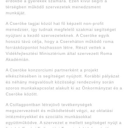
erdőkbe a gyerekek számára. Ezen kívül segíti a
térségben működő szervezetek menedzsment
munkáját.
A Cseröke tagjai közül hat fő képzett non-profit
menedzser, így tudnak megfelelő szakmai segítséget
nyújtani a kezdő szervezeteknek. A Cseröke egyik
hosszú távú célja, hogy a Csereháton működő roma
forrásközpontot hozhasson létre. Részt vettek a
Vidékfejlesztési Minisztérium által szervezett Roma
Akadémián.
A Cseröke konzorciumi partnerként a projekt
elkészítésében is segítséget nyújtott. Korábbi pályázat
és néhány megvalósult közösségi rendezvény során
szoros munkakapcsolat alakult ki az Önkormányzat és a
Cseröke között.
A Csillagpontban létrejövő tevékenységek
megszervezését és működtetését végzi, az oktatási
intézményekkel és szociális munkásokkal
együttműködve. A szervezet e mellett segítséget nyújt a