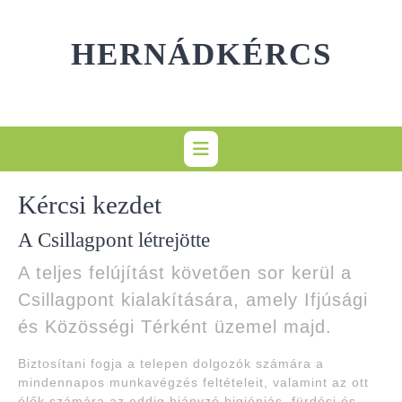
Skip
to
HERNÁDKÉRCS
content
Kércsi kezdet
A Csillagpont létrejötte
A teljes felújítást követően sor kerül a
Csillagpont kialakítására, amely Ifjúsági
és Közösségi Térként üzemel majd.
Biztosítani fogja a telepen dolgozók számára a
mindennapos munkavégzés feltételeit, valamint az ott
élők számára az eddig hiányzó higiéniás, fürdési és