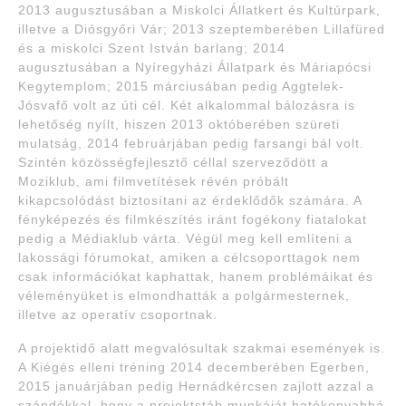
2013 augusztusában a Miskolci Állatkert és Kultúrpark,
illetve a Diósgyőri Vár; 2013 szeptemberében Lillafüred
és a miskolci Szent István barlang; 2014
augusztusában a Nyíregyházi Állatpark és Máriapócsi
Kegytemplom; 2015 márciusában pedig Aggtelek-
Jósvafő volt az úti cél. Két alkalommal bálozásra is
lehetőség nyílt, hiszen 2013 októberében szüreti
mulatság, 2014 februárjában pedig farsangi bál volt.
Szintén közösségfejlesztő céllal szerveződött a
Moziklub, ami filmvetítések révén próbált
kikapcsolódást biztosítani az érdeklődők számára. A
fényképezés és filmkészítés iránt fogékony fiatalokat
pedig a Médiaklub várta. Végül meg kell említeni a
lakossági fórumokat, amiken a célcsoporttagok nem
csak információkat kaphattak, hanem problémáikat és
véleményüket is elmondhatták a polgármesternek,
illetve az operatív csoportnak.
A projektidő alatt megvalósultak szakmai események is.
A Kiégés elleni tréning 2014 decemberében Egerben,
2015 januárjában pedig Hernádkércsen zajlott azzal a
szándékkal, hogy a projektstáb munkáját hatékonyabbá