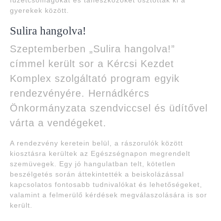
füzetcsomagokat és taneszközöket osztottak ki a
gyerekek között.
Sulira hangolva!
Szeptemberben „Sulira hangolva!”
címmel került sor a Kércsi Kezdet
Komplex szolgáltató program egyik
rendezvényére. Hernádkércs
Önkormányzata szendviccsel és üdítővel
várta a vendégeket.
A rendezvény keretein belül, a rászorulók között
kiosztásra kerültek az Egészségnapon megrendelt
szemüvegek. Egy jó hangulatban telt, kötetlen
beszélgetés során áttekintették a beiskolázással
kapcsolatos fontosabb tudnivalókat és lehetőségeket,
valamint a felmerülő kérdések megválaszolására is sor
került.