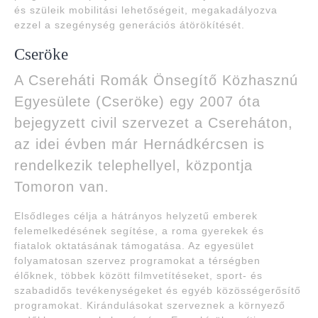
és szüleik mobilitási lehetőségeit, megakadályozva
ezzel a szegénység generációs átörökítését.
Cseröke
A Csereháti Romák Önsegítő Közhasznú
Egyesülete (Cseröke) egy 2007 óta
bejegyzett civil szervezet a Csereháton,
az idei évben már Hernádkércsen is
rendelkezik telephellyel, központja
Tomoron van.
Elsődleges célja a hátrányos helyzetű emberek
felemelkedésének segítése, a roma gyerekek és
fiatalok oktatásának támogatása. Az egyesület
folyamatosan szervez programokat a térségben
élőknek, többek között filmvetítéseket, sport- és
szabadidős tevékenységeket és egyéb közösségerősítő
programokat. Kirándulásokat szerveznek a környező