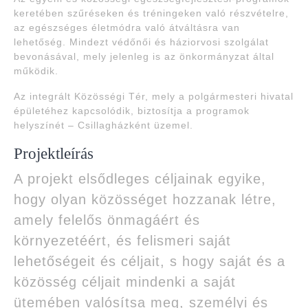
keretében szűréseken és tréningeken való részvételre,
az egészséges életmódra való átváltásra van
lehetőség. Mindezt védőnői és háziorvosi szolgálat
bevonásával, mely jelenleg is az önkormányzat által
működik.
Az integrált Közösségi Tér, mely a polgármesteri hivatal
épületéhez kapcsolódik, biztosítja a programok
helyszínét – Csillagházként üzemel.
Projektleírás
A projekt elsődleges céljainak egyike,
hogy olyan közösséget hozzanak létre,
amely felelős önmagáért és
környezetéért, és felismeri saját
lehetőségeit és céljait, s hogy saját és a
közösség céljait mindenki a saját
ütemében valósítsa meg, személyi és