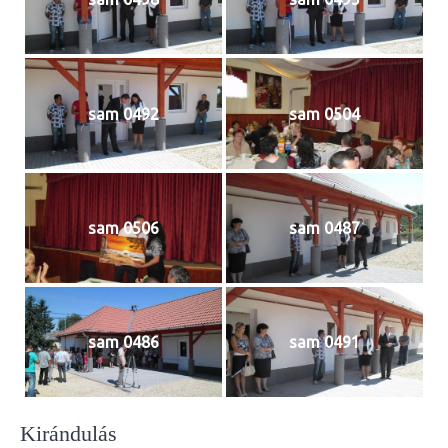
sam 0492
sam 0504
sam 0506
sam 0487
sam 0486
sam 0491
Kirándulás