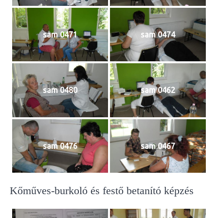
sam 0471
sam 0474
sam 0480
sam 0462
sam 0476
sam 0467
Kőműves-burkoló és festő betanító képzés