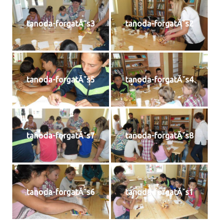
tanoda-forgatĂˇs3
tanoda-forgatĂˇs2
tanoda-forgatĂˇs5
tanoda-forgatĂˇs4
tanoda-forgatĂˇs7
tanoda-forgatĂˇs8
tanoda-forgatĂˇs6
tanoda-forgatĂˇs1