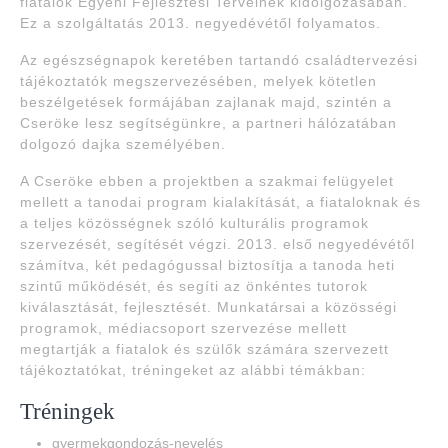
fiatalok Egyéni Fejlesztési Terveinek kidolgozásában.
Ez a szolgáltatás 2013. negyedévétől folyamatos.
Az egészségnapok keretében tartandó családtervezési
tájékoztatók megszervezésében, melyek kötetlen
beszélgetések formájában zajlanak majd, szintén a
Cseröke lesz segítségünkre, a partneri hálózatában
dolgozó dajka személyében.
A Cseröke ebben a projektben a szakmai felügyelet
mellett a tanodai program kialakítását, a fiataloknak és
a teljes közösségnek szóló kulturális programok
szervezését, segítését végzi. 2013. első negyedévétől
számítva, két pedagógussal biztosítja a tanoda heti
szintű működését, és segíti az önkéntes tutorok
kiválasztását, fejlesztését. Munkatársai a közösségi
programok, médiacsoport szervezése mellett
megtartják a fiatalok és szülők számára szervezett
tájékoztatókat, tréningeket az alábbi témákban:
Tréningek
gyermekgondozás-nevelés