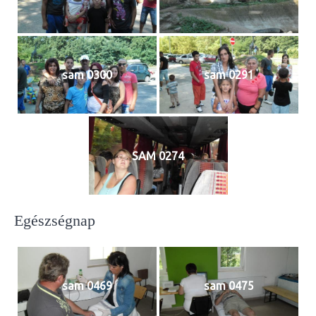
sam 0300
sam 0291
SAM 0274
Egészségnap
sam 0469
sam 0475