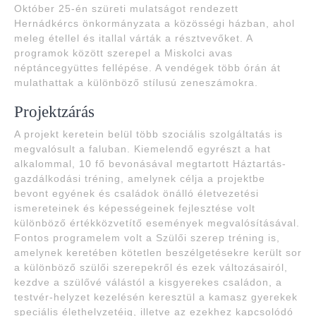
Október 25-én szüreti mulatságot rendezett
Hernádkércs önkormányzata a közösségi házban, ahol
meleg étellel és itallal várták a résztvevőket. A
programok között szerepel a Miskolci avas
néptáncegyüttes fellépése. A vendégek több órán át
mulathattak a különböző stílusú zeneszámokra.
Projektzárás
A projekt keretein belül több szociális szolgáltatás is
megvalósult a faluban. Kiemelendő egyrészt a hat
alkalommal, 10 fő bevonásával megtartott Háztartás-
gazdálkodási tréning, amelynek célja a projektbe
bevont egyének és családok önálló életvezetési
ismereteinek és képességeinek fejlesztése volt
különböző értékközvetítő események megvalósításával.
Fontos programelem volt a Szülői szerep tréning is,
amelynek keretében kötetlen beszélgetésekre került sor
a különböző szülői szerepekről és ezek változásairól,
kezdve a szülővé válástól a kisgyerekes családon, a
testvér-helyzet kezelésén keresztül a kamasz gyerekek
speciális élethelyzetéig, illetve az ezekhez kapcsolódó