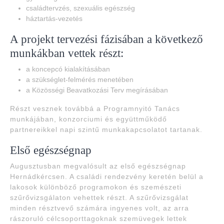
családtervzés, szexuális egészség
háztartás-vezetés
A projekt tervezési fázisában a következő
munkákban vettek részt:
a koncepcó kialakításában
a szükséglet-felmérés menetében
a Közösségi Beavatkozási Terv megírásában
Részt vesznek továbbá a Programnyitó Tanács
munkájában, konzorciumi és együttműködő
partnereikkel napi szintű munkakapcsolatot tartanak.
Első egészségnap
Augusztusban megvalósult az első egészségnap
Hernádkércsen. A családi rendezvény keretén belül a
lakosok különböző programokon és szemészeti
szűrővizsgálaton vehettek részt. A szűrővizsgálat
minden résztvevő számára ingyenes volt, az arra
rászoruló célcsoporttagoknak szemüvegek lettek