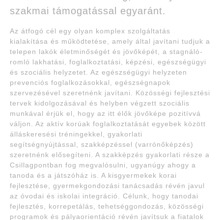
szakmai támogatással egyaránt.
Az átfogó cél egy olyan komplex szolgáltatás
kialakítása és működtetése, amely által javítani tudjuk a
telepen lakók életminőségét és jövőképét, a stagnáló-
romló lakhatási, foglalkoztatási, képzési, egészségügyi
és szociális helyzetet. Az egészségügyi helyzeten
prevenciós foglalkozásokkal, egészségnapok
szervezésével szeretnénk javítani. Közösségi fejlesztési
tervek kidolgozásával és helyben végzett szociális
munkával érjük el, hogy az itt élők jövőképe pozitívvá
váljon. Az aktív korúak foglalkoztatását egyebek között
álláskeresési tréningekkel, gyakorlati
segítségnyújtással, szakképzéssel (varrónőképzés)
szeretnénk elősegíteni. A szakképzés gyakorlati része a
Csillagpontban fog megvalósulni, ugyanúgy ahogy a
tanoda és a játszóház is. A kisgyermekek korai
fejlesztése, gyermekgondozási tanácsadás révén javul
az óvodai és iskolai integráció. Célunk, hogy tanodai
fejlesztés, korrepetálás, tehetséggondozás, közösségi
programok és pályaorientáció révén javítsuk a fiatalok