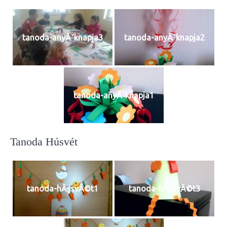
tanoda-anyĂˇknapja3
tanoda-anyĂˇknapja2
tanoda-anyĂˇknapja1
Tanoda Húsvét
tanoda-hĂşsvĂ©t1
tanoda-hĂşsvĂ©t3