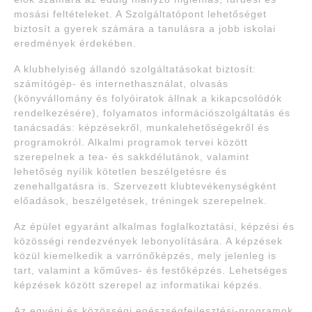
mosási feltételeket. A Szolgáltatópont lehetőséget
biztosít a gyerek számára a tanulásra a jobb iskolai
eredmények érdekében.
A klubhelyiség állandó szolgáltatásokat biztosít:
számítógép- és internethasználat, olvasás
(könyvállomány és folyóiratok állnak a kikapcsolódók
rendelkezésére), folyamatos információszolgáltatás és
tanácsadás: képzésekről, munkalehetőségekről és
programokról. Alkalmi programok tervei között
szerepelnek a tea- és sakkdélutánok, valamint
lehetőség nyílik kötetlen beszélgetésre és
zenehallgatásra is. Szervezett klubtevékenységként
előadások, beszélgetések, tréningek szerepelnek.
Az épület egyaránt alkalmas foglalkoztatási, képzési és
közösségi rendezvények lebonyolítására. A képzések
közül kiemelkedik a varrónőképzés, mely jelenleg is
tart, valamint a kőműves- és festőképzés. Lehetséges
képzések között szerepel az informatikai képzés.
Az egyéni és közösségi egészségfejlesztési-programok