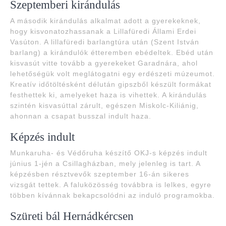
Szeptemberi kirándulás
A második kirándulás alkalmat adott a gyerekeknek,
hogy kisvonatozhassanak a Lillafüredi Állami Erdei
Vasúton. A lillafüredi barlangtúra után (Szent István
barlang) a kirándulók étteremben ebédeltek. Ebéd után
kisvasút vitte tovább a gyerekeket Garadnára, ahol
lehetőségük volt meglátogatni egy erdészeti múzeumot.
Kreatív időtöltésként délután gipszből készült formákat
festhettek ki, amelyeket haza is vihettek. A kirándulás
szintén kisvasúttal zárult, egészen Miskolc-Kiliánig,
ahonnan a csapat busszal indult haza.
Képzés indult
Munkaruha- és Védőruha készítő OKJ-s képzés indult
június 1-jén a Csillagházban, mely jelenleg is tart. A
képzésben résztvevők szeptember 16-án sikeres
vizsgát tettek. A faluközösség továbbra is lelkes, egyre
többen kívánnak bekapcsolódni az induló programokba.
Szüreti bál Hernádkércsen