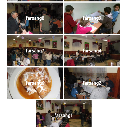
farsang8
farsang9
farsang7
farsang4
farsang6
farsang2
farsang1