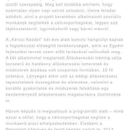
szülői szerepekig. Meg kell továbbá említeni, hogy
számtalan olyan napi szintű szituáció, illetve feladat
adódott, ahol a projekt keretében alkalmazott szociális
munkások segítették a célcsoporttagokat, legyen szó
tájékoztatásról, ügyintézésről vagy bármi másról.
A „Kércsi Kezdet” két éve alatt komoly hangsúlyt kaptak
a foglalkozást elősegítő tevékenységek, amik az Egyéni
fejlesztési tervek szem előtt tartásával valósultak meg.
A két alkalommal megtartott Álláskeresési tréning célja
korszerű és hatékony álláskeresési ismeretek és
módszerek átadása volt csoportos formában, 10 fő
számára. Lényeges elem volt az eddigi álláskeresési
tapasztalatok összegzése és elemzése, valamint a
korábbi gyakorlatok és módszerek felváltása egy
kezdeményező álláskeresési magatartásra ösztönzése
is.
Három képzés is megvalósult a programidő alatt – mind
azzal a céllal, hogy a célcsoporttagokat segítse a
munkaerő-piaci elhelyezkedésben. Elsőként a
Betanított kőműves és festő képzés zajlott le: 2014.