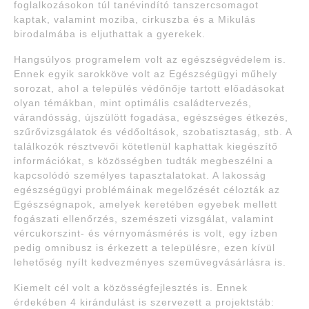
foglalkozásokon túl tanévindító tanszercsomagot
kaptak, valamint moziba, cirkuszba és a Mikulás
birodalmába is eljuthattak a gyerekek.
Hangsúlyos programelem volt az egészségvédelem is.
Ennek egyik sarokköve volt az Egészségügyi műhely
sorozat, ahol a település védőnője tartott előadásokat
olyan témákban, mint optimális családtervezés,
várandósság, újszülött fogadása, egészséges étkezés,
szűrővizsgálatok és védőoltások, szobatisztaság, stb. A
találkozók résztvevői kötetlenül kaphattak kiegészítő
információkat, s közösségben tudták megbeszélni a
kapcsolódó személyes tapasztalatokat. A lakosság
egészségügyi problémáinak megelőzését célozták az
Egészségnapok, amelyek keretében egyebek mellett
fogászati ellenőrzés, szemészeti vizsgálat, valamint
vércukorszint- és vérnyomásmérés is volt, egy ízben
pedig omnibusz is érkezett a településre, ezen kívül
lehetőség nyílt kedvezményes szemüvegvásárlásra is.
Kiemelt cél volt a közösségfejlesztés is. Ennek
érdekében 4 kirándulást is szervezett a projektstáb: