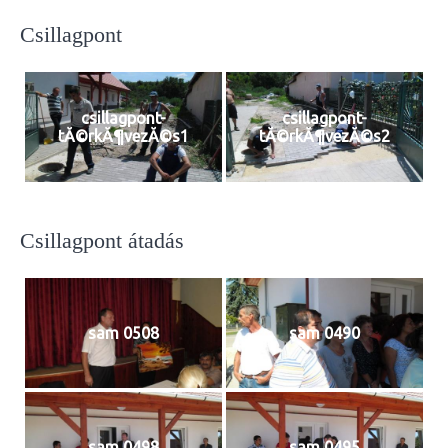
Csillagpont
csillagpont-
csillagpont-
tĂ©rkĂ¶vezĂ©s1
tĂ©rkĂ¶vezĂ©s2
Csillagpont átadás
sam 0508
sam 0490
sam 0498
sam 0495