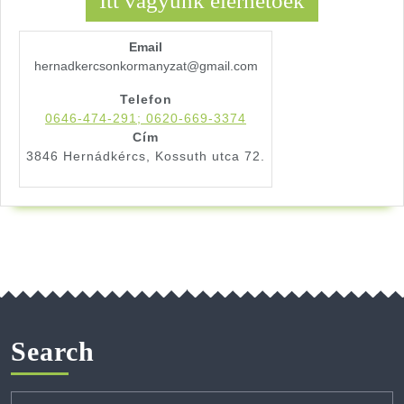
Itt vagyunk elérhetőek
Email
hernadkercsonkormanyzat@gmail.com
Telefon
0646-474-291; 0620-669-3374
Cím
3846 Hernádkércs, Kossuth utca 72.
Search
Search