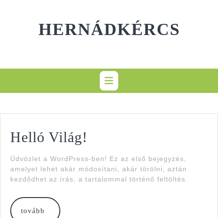
Skip
to
HERNÁDKÉRCS
content
Helló
Helló Világ!
Világ!
Üdvözlet a WordPress-ben! Ez az első bejegyzés,
amelyet lehet akár módosítani, akár törölni, aztán
kezdődhet az írás, a tartalommal történő feltöltés.
tovább
tovább