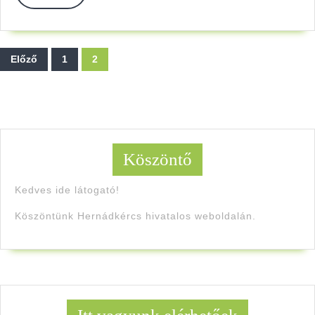
Bejegyzések
Előző
1
2
lapozása
Köszöntő
Kedves ide látogató!
Köszöntünk Hernádkércs hivatalos weboldalán.