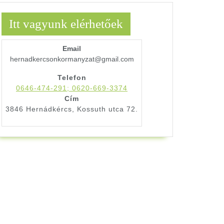
Itt vagyunk elérhetőek
Email
hernadkercsonkormanyzat@gmail.com
Telefon
0646-474-291; 0620-669-3374
Cím
3846 Hernádkércs, Kossuth utca 72.