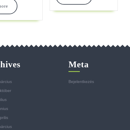
more
read
more
more
hives
Meta
árcius
Bejelentkezés
któber
lius
únius
rilis
árcius