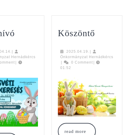
Meghívó
Köszöntő
ívó
Köszöntő
2025.04.14.
2025.04.19.
04.14.
|
2025.04.19.
|
nyzat Hernádkércs
Önkormányzat Hernádkércs
nyzat
Önkormányzat
Comment
|
|
0 Comment
|
rcs
Hernádkércs
01:52
read
read more