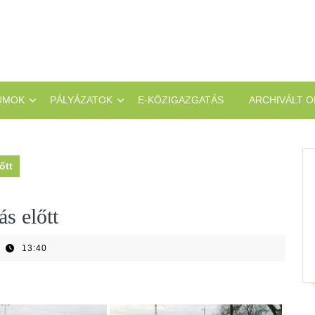
UMOK
PÁLYÁZATOK
E-KÖZIGAZGATÁS
ARCHIVÁLT O
őtt
ás előtt
13:40