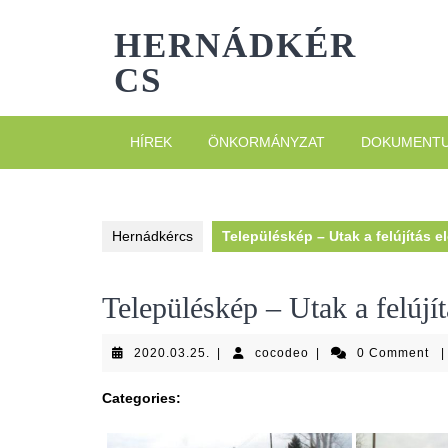
Skip
to
HERNÁDKÉR
content
CS
HÍREK
ÖNKORMÁNYZAT
DOKUMENT
Hernádkércs
Településkép – Utak a felújítás el
Településkép – Utak a felújít
2020.03.25.
cocodeo
2020.03.25.
|
cocodeo
|
0 Comment
|
Categories: