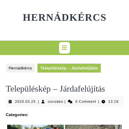
Skip
to
HERNÁDKÉRCS
content
Hernádkércs
Településkép – Járdafelújítás
Településkép – Járdafelújítás
2020.03.25.
cocodeo
2020.03.25.
|
cocodeo
|
0 Comment
|
13:19
Categories: