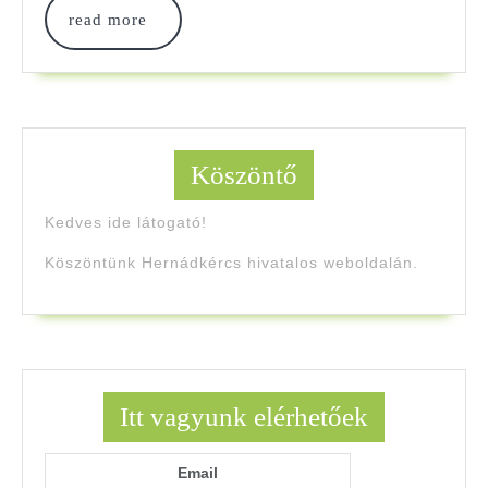
read
read more
more
Köszöntő
Kedves ide látogató!
Köszöntünk Hernádkércs hivatalos weboldalán.
Itt vagyunk elérhetőek
Email