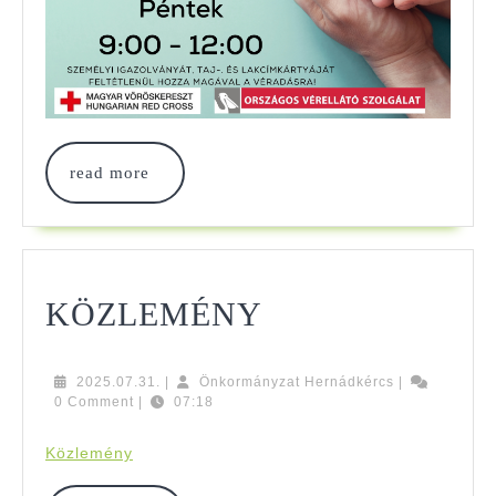
read
read more
more
KÖZLEMÉNY
KÖZLEMÉNY
2025.07.31.
Önkormányzat
2025.07.31.
|
Önkormányzat Hernádkércs
|
Hernádkércs
0 Comment
|
07:18
Közlemény