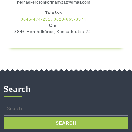
hernadkercsonkormanyzat@gmail.com
Telefon
0646-474-291; 0620-669-3374
Cím
3846 Hernádkércs, Kossuth utca 72.
Search
Search
for: