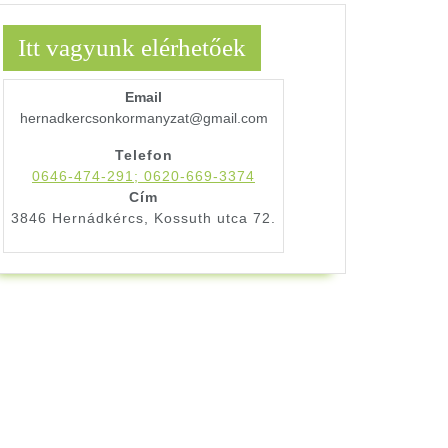
Itt vagyunk elérhetőek
Email
hernadkercsonkormanyzat@gmail.com
Telefon
0646-474-291; 0620-669-3374
Cím
3846 Hernádkércs, Kossuth utca 72.