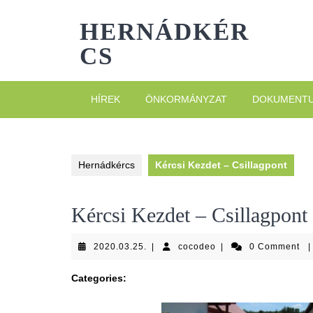
Skip
to
HERNÁDKÉR
content
CS
HÍREK
ÖNKORMÁNYZAT
DOKUMENT
Hernádkércs
Kércsi Kezdet – Csillagpont
Kércsi Kezdet – Csillagpont
2020.03.25.
cocodeo
2020.03.25.
|
cocodeo
|
0 Comment
|
Categories: