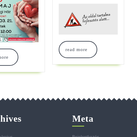
read
read more
more
read
more
more
hives
Meta
árcius
Bejelentkezés