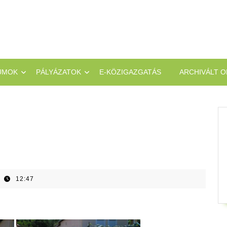
UMOK
PÁLYÁZATOK
E-KÖZIGAZGATÁS
ARCHIVÁLT O
12:47