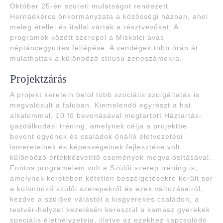
Október 25-én szüreti mulatságot rendezett
Hernádkércs önkormányzata a közösségi házban, ahol
meleg étellel és itallal várták a résztvevőket. A
programok között szerepel a Miskolci avas
néptáncegyüttes fellépése. A vendégek több órán át
mulathattak a különböző stílusú zeneszámokra.
Projektzárás
A projekt keretein belül több szociális szolgáltatás is
megvalósult a faluban. Kiemelendő egyrészt a hat
alkalommal, 10 fő bevonásával megtartott Háztartás-
gazdálkodási tréning, amelynek célja a projektbe
bevont egyének és családok önálló életvezetési
ismereteinek és képességeinek fejlesztése volt
különböző értékközvetítő események megvalósításával.
Fontos programelem volt a Szülői szerep tréning is,
amelynek keretében kötetlen beszélgetésekre került sor
a különböző szülői szerepekről és ezek változásairól,
kezdve a szülővé válástól a kisgyerekes családon, a
testvér-helyzet kezelésén keresztül a kamasz gyerekek
speciális élethelyzetéig, illetve az ezekhez kapcsolódó