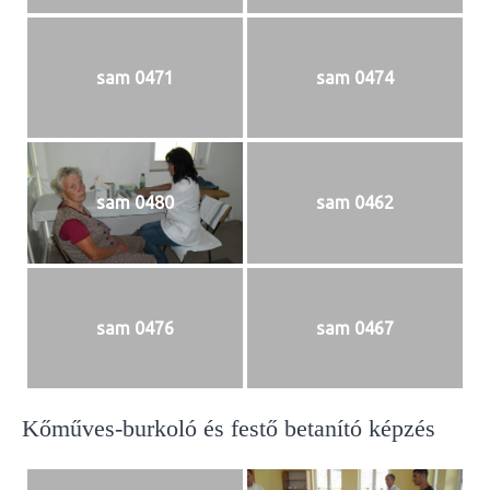
sam 0471
sam 0474
sam 0480
sam 0462
sam 0476
sam 0467
Kőműves-burkoló és festő betanító képzés