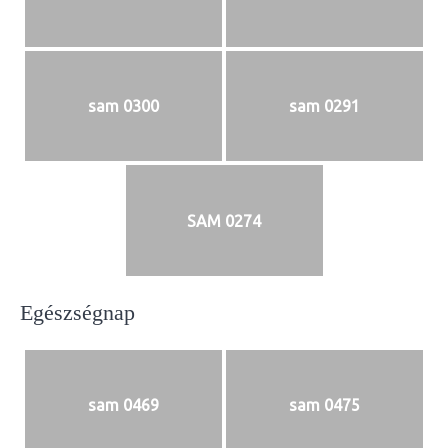
sam 0300
sam 0291
SAM 0274
Egészségnap
sam 0469
sam 0475