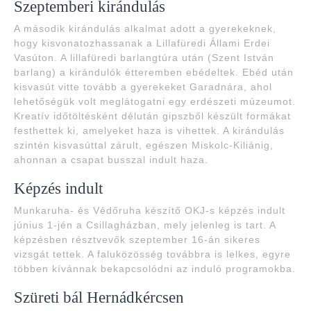
Szeptemberi kirándulás
A második kirándulás alkalmat adott a gyerekeknek,
hogy kisvonatozhassanak a Lillafüredi Állami Erdei
Vasúton. A lillafüredi barlangtúra után (Szent István
barlang) a kirándulók étteremben ebédeltek. Ebéd után
kisvasút vitte tovább a gyerekeket Garadnára, ahol
lehetőségük volt meglátogatni egy erdészeti múzeumot.
Kreatív időtöltésként délután gipszből készült formákat
festhettek ki, amelyeket haza is vihettek. A kirándulás
szintén kisvasúttal zárult, egészen Miskolc-Kiliánig,
ahonnan a csapat busszal indult haza.
Képzés indult
Munkaruha- és Védőruha készítő OKJ-s képzés indult
június 1-jén a Csillagházban, mely jelenleg is tart. A
képzésben résztvevők szeptember 16-án sikeres
vizsgát tettek. A faluközösség továbbra is lelkes, egyre
többen kívánnak bekapcsolódni az induló programokba.
Szüreti bál Hernádkércsen