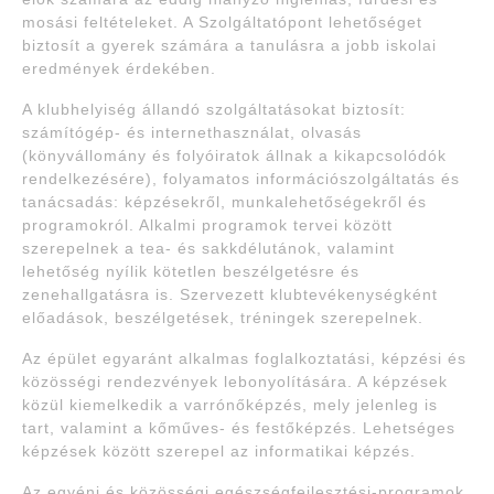
mosási feltételeket. A Szolgáltatópont lehetőséget
biztosít a gyerek számára a tanulásra a jobb iskolai
eredmények érdekében.
A klubhelyiség állandó szolgáltatásokat biztosít:
számítógép- és internethasználat, olvasás
(könyvállomány és folyóiratok állnak a kikapcsolódók
rendelkezésére), folyamatos információszolgáltatás és
tanácsadás: képzésekről, munkalehetőségekről és
programokról. Alkalmi programok tervei között
szerepelnek a tea- és sakkdélutánok, valamint
lehetőség nyílik kötetlen beszélgetésre és
zenehallgatásra is. Szervezett klubtevékenységként
előadások, beszélgetések, tréningek szerepelnek.
Az épület egyaránt alkalmas foglalkoztatási, képzési és
közösségi rendezvények lebonyolítására. A képzések
közül kiemelkedik a varrónőképzés, mely jelenleg is
tart, valamint a kőműves- és festőképzés. Lehetséges
képzések között szerepel az informatikai képzés.
Az egyéni és közösségi egészségfejlesztési-programok