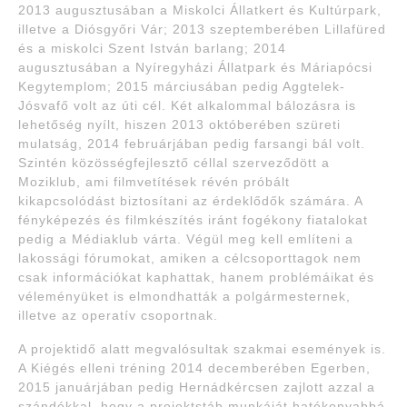
2013 augusztusában a Miskolci Állatkert és Kultúrpark,
illetve a Diósgyőri Vár; 2013 szeptemberében Lillafüred
és a miskolci Szent István barlang; 2014
augusztusában a Nyíregyházi Állatpark és Máriapócsi
Kegytemplom; 2015 márciusában pedig Aggtelek-
Jósvafő volt az úti cél. Két alkalommal bálozásra is
lehetőség nyílt, hiszen 2013 októberében szüreti
mulatság, 2014 februárjában pedig farsangi bál volt.
Szintén közösségfejlesztő céllal szerveződött a
Moziklub, ami filmvetítések révén próbált
kikapcsolódást biztosítani az érdeklődők számára. A
fényképezés és filmkészítés iránt fogékony fiatalokat
pedig a Médiaklub várta. Végül meg kell említeni a
lakossági fórumokat, amiken a célcsoporttagok nem
csak információkat kaphattak, hanem problémáikat és
véleményüket is elmondhatták a polgármesternek,
illetve az operatív csoportnak.
A projektidő alatt megvalósultak szakmai események is.
A Kiégés elleni tréning 2014 decemberében Egerben,
2015 januárjában pedig Hernádkércsen zajlott azzal a
szándékkal, hogy a projektstáb munkáját hatékonyabbá