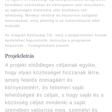
keretében szűréseken és tréningeken való részvételre,
az egészséges életmódra való átváltásra van
lehetőség. Mindezt védőnői és háziorvosi szolgálat
bevonásával, mely jelenleg is az önkormányzat által
működik.
Az integrált Közösségi Tér, mely a polgármesteri hivatal
épületéhez kapcsolódik, biztosítja a programok
helyszínét – Csillagházként üzemel.
Projektleírás
A projekt elsődleges céljainak egyike,
hogy olyan közösséget hozzanak létre,
amely felelős önmagáért és
környezetéért, és felismeri saját
lehetőségeit és céljait, s hogy saját és a
közösség céljait mindenki a saját
ütemében valósítsa meg, személyi és