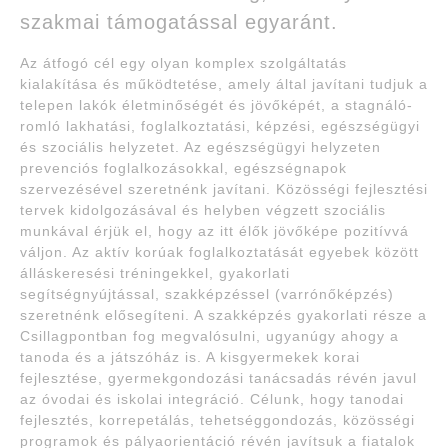
szakmai támogatással egyaránt.
Az átfogó cél egy olyan komplex szolgáltatás
kialakítása és működtetése, amely által javítani tudjuk a
telepen lakók életminőségét és jövőképét, a stagnáló-
romló lakhatási, foglalkoztatási, képzési, egészségügyi
és szociális helyzetet. Az egészségügyi helyzeten
prevenciós foglalkozásokkal, egészségnapok
szervezésével szeretnénk javítani. Közösségi fejlesztési
tervek kidolgozásával és helyben végzett szociális
munkával érjük el, hogy az itt élők jövőképe pozitívvá
váljon. Az aktív korúak foglalkoztatását egyebek között
álláskeresési tréningekkel, gyakorlati
segítségnyújtással, szakképzéssel (varrónőképzés)
szeretnénk elősegíteni. A szakképzés gyakorlati része a
Csillagpontban fog megvalósulni, ugyanúgy ahogy a
tanoda és a játszóház is. A kisgyermekek korai
fejlesztése, gyermekgondozási tanácsadás révén javul
az óvodai és iskolai integráció. Célunk, hogy tanodai
fejlesztés, korrepetálás, tehetséggondozás, közösségi
programok és pályaorientáció révén javítsuk a fiatalok