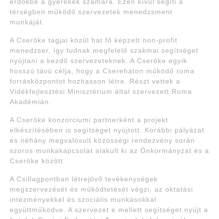
erdőkbe a gyerekek számára. Ezen kívül segíti a
térségben működő szervezetek menedzsment
munkáját.
A Cseröke tagjai közül hat fő képzett non-profit
menedzser, így tudnak megfelelő szakmai segítséget
nyújtani a kezdő szervezeteknek. A Cseröke egyik
hosszú távú célja, hogy a Csereháton működő roma
forrásközpontot hozhasson létre. Részt vettek a
Vidékfejlesztési Minisztérium által szervezett Roma
Akadémián.
A Cseröke konzorciumi partnerként a projekt
elkészítésében is segítséget nyújtott. Korábbi pályázat
és néhány megvalósult közösségi rendezvény során
szoros munkakapcsolat alakult ki az Önkormányzat és a
Cseröke között.
A Csillagpontban létrejövő tevékenységek
megszervezését és működtetését végzi, az oktatási
intézményekkel és szociális munkásokkal
együttműködve. A szervezet e mellett segítséget nyújt a