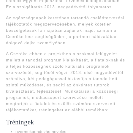
fiatalok Egyéni Fejlesztési Terveinek kidolgozásában.
Ez a szolgáltatás 2013. negyedévétől folyamatos.
Az egészségnapok keretében tartandó családtervezési
tájékoztatók megszervezésében, melyek kötetlen
beszélgetések formájában zajlanak majd, szintén a
Cseröke lesz segítségünkre, a partneri hálózatában
dolgozó dajka személyében.
A Cseröke ebben a projektben a szakmai felügyelet
mellett a tanodai program kialakítását, a fiataloknak és
a teljes közösségnek szóló kulturális programok
szervezését, segítését végzi. 2013. első negyedévétől
számítva, két pedagógussal biztosítja a tanoda heti
szintű működését, és segíti az önkéntes tutorok
kiválasztását, fejlesztését. Munkatársai a közösségi
programok, médiacsoport szervezése mellett
megtartják a fiatalok és szülők számára szervezett
tájékoztatókat, tréningeket az alábbi témákban:
Tréningek
gyermekgondozás-nevelés