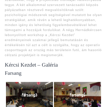
tegye. A két alkalommal szervezett tanácsadói képzés
pályázatban résztvevő megvalósítóknak szólt:
pszichológiai módszerek segítségével mutatott be olyan
stratégiákat, amik révén a lehető leghatékonyabban,
minden igény és lehetőség figyelembevételével lehet
támogatni a hozzájuk fordulókat. A négy Hernádkércsen
lebonyolított workshop a „Kércsi Kezdet”
eredményeinek szakmai jellegű bemutatásán és
értékelésén túl azt a célt is szolgálta, hogy az operatív
csoporttagok az ország más területein futó, ám hasonló
célzatú projektjeit is megismerjék.
Kércsi Kezdet – Galéria
Farsang
farsang3
farsang5