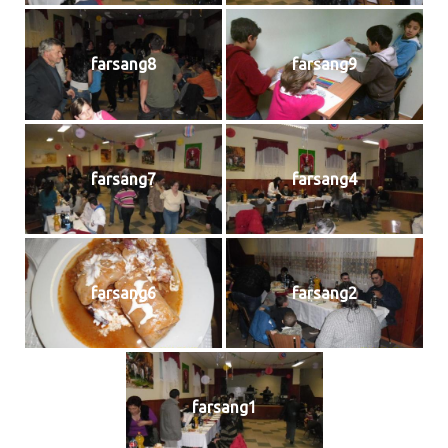
farsang8
farsang9
farsang7
farsang4
farsang6
farsang2
farsang1