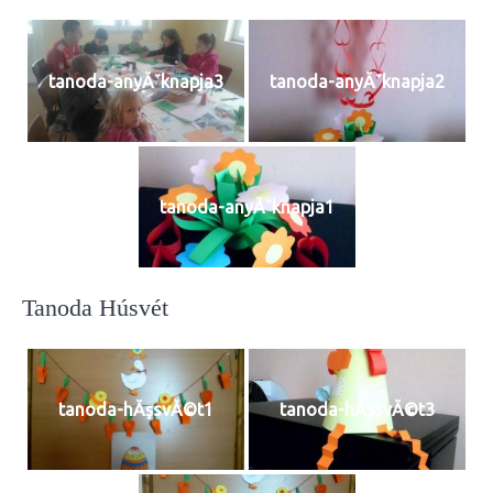
tanoda-anyĂˇknapja3
tanoda-anyĂˇknapja2
tanoda-anyĂˇknapja1
Tanoda Húsvét
tanoda-hĂşsvĂ©t1
tanoda-hĂşsvĂ©t3