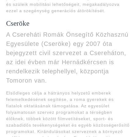
és szüleik mobilitási lehetőségeit, megakadályozva
ezzel a szegénység generációs átörökítését.
Cseröke
A Csereháti Romák Önsegítő Közhasznú
Egyesülete (Cseröke) egy 2007 óta
bejegyzett civil szervezet a Csereháton,
az idei évben már Hernádkércsen is
rendelkezik telephellyel, központja
Tomoron van.
Elsődleges célja a hátrányos helyzetű emberek
felemelkedésének segítése, a roma gyerekek és
fiatalok oktatásának támogatása. Az egyesület
folyamatosan szervez programokat a térségben
élőknek, többek között filmvetítéseket, sport- és
szabadidős tevékenységeket és egyéb közösségerősítő
programokat. Kirándulásokat szerveznek a környező