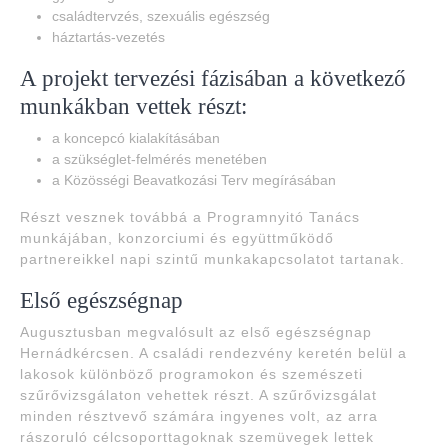
családtervzés, szexuális egészség
háztartás-vezetés
A projekt tervezési fázisában a következő
munkákban vettek részt:
a koncepcó kialakításában
a szükséglet-felmérés menetében
a Közösségi Beavatkozási Terv megírásában
Részt vesznek továbbá a Programnyitó Tanács
munkájában, konzorciumi és együttműködő
partnereikkel napi szintű munkakapcsolatot tartanak.
Első egészségnap
Augusztusban megvalósult az első egészségnap
Hernádkércsen. A családi rendezvény keretén belül a
lakosok különböző programokon és szemészeti
szűrővizsgálaton vehettek részt. A szűrővizsgálat
minden résztvevő számára ingyenes volt, az arra
rászoruló célcsoporttagoknak szemüvegek lettek