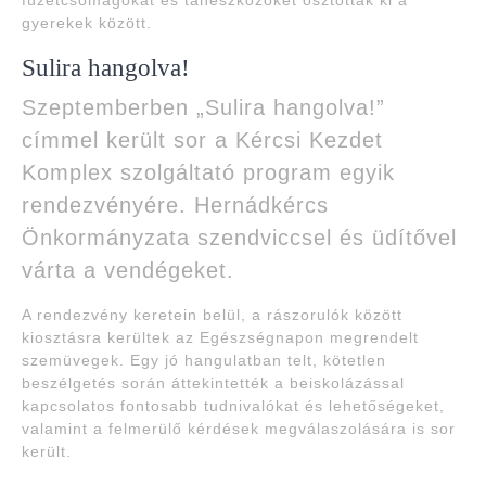
füzetcsomagokat és taneszközöket osztottak ki a
gyerekek között.
Sulira hangolva!
Szeptemberben „Sulira hangolva!”
címmel került sor a Kércsi Kezdet
Komplex szolgáltató program egyik
rendezvényére. Hernádkércs
Önkormányzata szendviccsel és üdítővel
várta a vendégeket.
A rendezvény keretein belül, a rászorulók között
kiosztásra kerültek az Egészségnapon megrendelt
szemüvegek. Egy jó hangulatban telt, kötetlen
beszélgetés során áttekintették a beiskolázással
kapcsolatos fontosabb tudnivalókat és lehetőségeket,
valamint a felmerülő kérdések megválaszolására is sor
került.