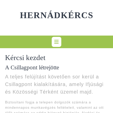
Skip
to
HERNÁDKÉRCS
content
Kércsi kezdet
A Csillagpont létrejötte
A teljes felújítást követően sor kerül a
Csillagpont kialakítására, amely Ifjúsági
és Közösségi Térként üzemel majd.
Biztosítani fogja a telepen dolgozók számára a
mindennapos munkavégzés feltételeit, valamint az ott
élők számára az eddig hiányzó higiéniás, fürdési és