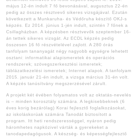
május 12-én indult 7 fő bevonásával, augusztus 22-én
pedig az összes résztvevő sikeres vizsgájával. Ezután
következett a Munkaruha- és Védőruha készítő OKJ-s
képzés. Ez 2014. június 1-jén indult, szintén 7 főnek a
Csillagházban. A képzésben résztvevők szeptember 16-
án tettek sikeres vizsgát. Az ECDL képzés pedig
összesen 16 fő részvételével zajlott. A 280 órás
tanfolyam tananyagát négy nagyobb egységre lehetett
osztani: informatikai alapismeretek és operációs
rendszerek; szövegszerkesztési ismeretek;
táblázatkezelési ismeretek; Internet alapok. A tanfolyam
2015. január 21-én indult, a vizsga március 31-én volt.
A képzés tanúsítvány megszerzésével zárult.
A projekt két évében folyamatos volt az oktatás-nevelés
is – minden korosztály számára. A legkisebbeknek (6
éves korig bezárólag) Korai fejlesztő foglalkozásokat,
az iskoláskorúak számára Tanodát biztosított a
program. Itt heti rendszerességgel, nyáron pedig
háromhetes napközivel várták a gyerekeket a
tanodapedagógusok. A készség- és képességfejlesztő