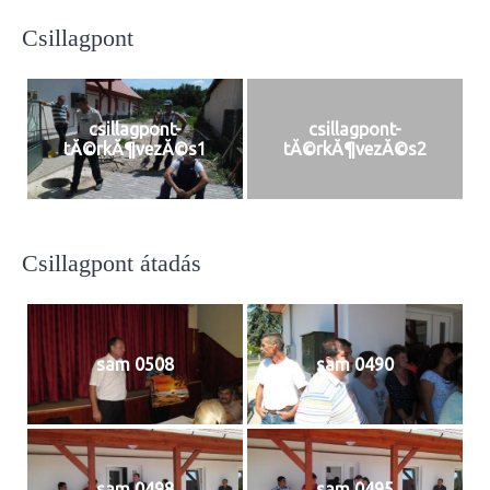
Csillagpont
csillagpont-
csillagpont-
tĂ©rkĂ¶vezĂ©s1
tĂ©rkĂ¶vezĂ©s2
Csillagpont átadás
sam 0508
sam 0490
sam 0498
sam 0495