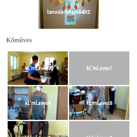
tanoda-hĂşsvĂ©t2
Kőműves
kĹ‘mĹ±ves7
kĹ‘mĹ±ves1
kĹ‘mĹ±ves4
kĹ‘mĹ±ves8