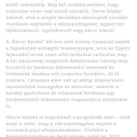
szülői szerepekig. Meg kell továbbá említeni, hogy
számtalan olyan napi szintű szituáció, illetve feladat
adódott, ahol a projekt keretében alkalmazott szociális
munkások segítették a célcsoporttagokat, legyen szó
tájékoztatásról, ügyintézésről vagy bármi másról.
A „Kércsi Kezdet” két éve alatt komoly hangsúlyt kaptak
a foglalkozást elősegítő tevékenységek, amik az Egyéni
fejlesztési tervek szem előtt tartásával valósultak meg.
A két alkalommal megtartott Álláskeresési tréning célja
korszerű és hatékony álláskeresési ismeretek és
módszerek átadása volt csoportos formában, 10 fő
számára. Lényeges elem volt az eddigi álláskeresési
tapasztalatok összegzése és elemzése, valamint a
korábbi gyakorlatok és módszerek felváltása egy
kezdeményező álláskeresési magatartásra ösztönzése
is.
Három képzés is megvalósult a programidő alatt – mind
azzal a céllal, hogy a célcsoporttagokat segítse a
munkaerő-piaci elhelyezkedésben. Elsőként a
Betanított kőműves és festő képzés zajlott le: 2014.