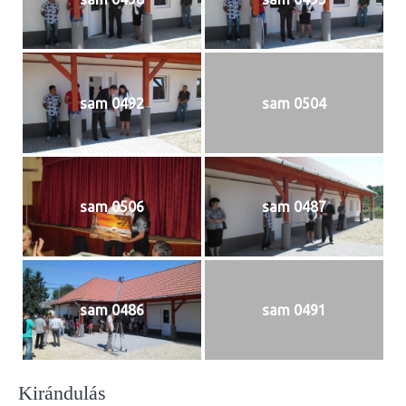
sam 0492
sam 0504
sam 0506
sam 0487
sam 0486
sam 0491
Kirándulás