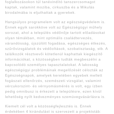
foglalkozásokon túl tanévindító tanszercsomagot
kaptak, valamint moziba, cirkuszba és a Mikulás
birodalmába is eljuthattak a gyerekek.
Hangsúlyos programelem volt az egészségvédelem is.
Ennek egyik sarokköve volt az Egészségügyi műhely
sorozat, ahol a település védőnője tartott előadásokat
olyan témákban, mint optimális családtervezés,
várandósság, újszülött fogadása, egészséges étkezés,
szűrővizsgálatok és védőoltások, szobatisztaság, stb. A
találkozók résztvevői kötetlenül kaphattak kiegészítő
információkat, s közösségben tudták megbeszélni a
kapcsolódó személyes tapasztalatokat. A lakosság
egészségügyi problémáinak megelőzését célozták az
Egészségnapok, amelyek keretében egyebek mellett
fogászati ellenőrzés, szemészeti vizsgálat, valamint
vércukorszint- és vérnyomásmérés is volt, egy ízben
pedig omnibusz is érkezett a településre, ezen kívül
lehetőség nyílt kedvezményes szemüvegvásárlásra is.
Kiemelt cél volt a közösségfejlesztés is. Ennek
érdekében 4 kirándulást is szervezett a projektstáb: